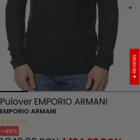
REVIEWS
Pulover EMPORIO ARMANI
EMPORIO ARMANI
-40%
Preț
Preț