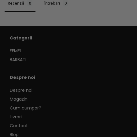
produse la lista de dorințe și pentru a vizualiza
Recenzii
Întrebări
articolele salvate anterior.
Log in
Categorii
FEMEI
BARBATI
Despre noi
Despre noi
Magazin
Cum cumpar?
Livrari
Contact
Blog