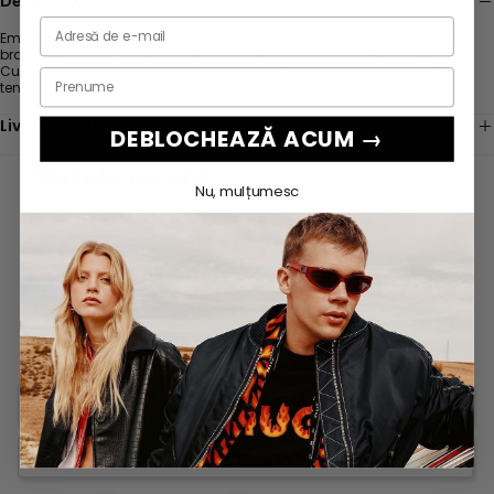
Descriere
Emporio Armani face parte din marea familie Armani, fiind unul dintre
brandurile ready-to-wear ce are piese create chiar de Giorgio Armani.
Cu un logo recunoscut in toata lumea, vei regasi piese moderne, in
tendinte, purtate de diferite celebritati. compozitie: 100% lana vergina
Livrare si retur
DEBLOCHEAZĂ ACUM →
Vazute recent
Nu, mulțumesc
Scrie o recenzie
Este necesară autentificarea
Pune o intrebare
Conectați-vă la contul dvs. pentru a adăuga