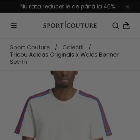
Sari la
Nu rata
reducerile de până la 40%
conținut
Coș
Sport Couture
/
Colecții
/
Tricou Adidas Originals x Wales Bonner
Set-In