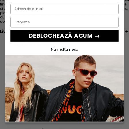
tinerilor cool, pasionati de vestimentatia sport si nu numai. De la hainele
si pantofii cu deja celebrul design cu 3 dungi, pana la noile modele retro,
piesele ce poarta semnatura acestui brand sunt ideale pentru adeptii
culturii urbane si intregesc de minune orice outfit de streetwear.
compozitie: 100% poliester (reciclat)
Livrare si retur
DEBLOCHEAZĂ ACUM →
Vazute recent
Nu, mulțumesc
Scrie o recenzie
Este necesară autentificarea
Pune o intrebare
Conectați-vă la contul dvs. pentru a adăuga