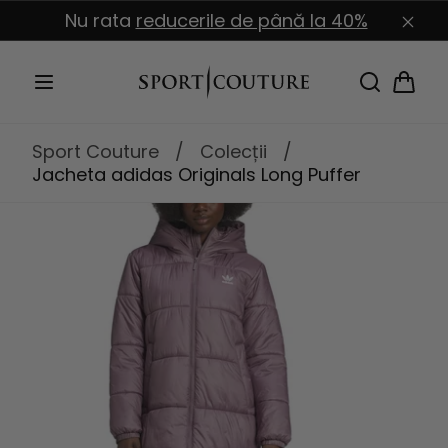
Sari la
Nu rata
reducerile de până la 40%
conținut
Coș
Sport Couture
/
Colecții
/
Jacheta adidas Originals Long Puffer