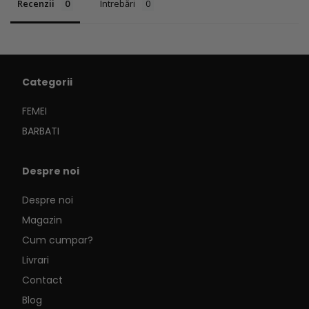
produse la lista de dorințe și pentru a vizualiza
Recenzii
Întrebări
articolele salvate anterior.
Log in
Categorii
FEMEI
BARBATI
Despre noi
Despre noi
Magazin
Cum cumpar?
Livrari
Contact
Blog